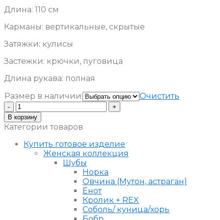
Длина: 110 см
Карманы: вертикальные, скрытые
Затяжки: кулисы
Застежки: крючки, пуговица
Длина рукава: полная
Размер в наличии
Очистить
Количество
Шуба
В корзину
из
Категории товаров
норки
с
Купить готовое изделие
капюшоном
Женская коллекция
Шубы
Норка
Овчина (Мутон, астраган)
Енот
Кролик + REX
Соболь/ куница/хорь
Бобр