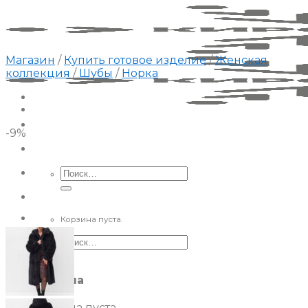
Skip
to
content
Магазин
/
Купить готовое изделие
/
Женская
коллекция
/
Шубы
/
Норка
-9%
Искать:
Корзина пуста.
Искать:
Корзина
Корзина пуста.