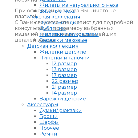
Жилеты из натурального меха
При оформлении заказа Вы ничего не
Вязаные меха
платите!
Мужская коллекция
С Вами свяжется специалист для подробной
Чулки меховые
консультации по размеру выбранных
Дубленки
изделий и согласованию дальнейших
Жилетки с покрытием
деталей заказа.
Варежки меховые
Детская коллекция
Жилетки детские
Пинетки и тапочки
12 размер
13 размер
17 размер
22 размер
21 размер
14 размер
Варежки детские
Аксессуары
Сумки/ рюкзаки
Броши
Шарфы
Прочее
Ремни