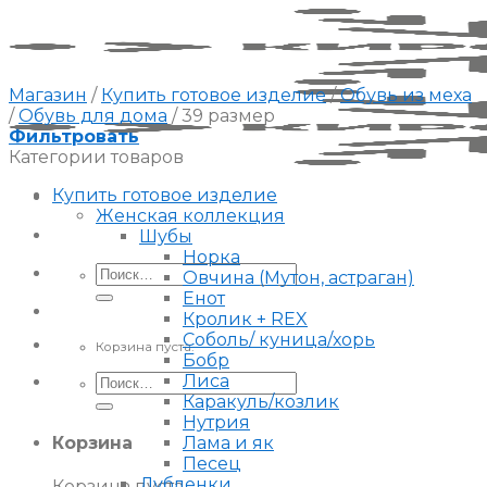
Skip
to
content
Магазин
/
Купить готовое изделие
/
Обувь из меха
/
Обувь для дома
/
39 размер
Фильтровать
Категории товаров
Купить готовое изделие
Женская коллекция
Шубы
Норка
Искать:
Овчина (Мутон, астраган)
Енот
Кролик + REX
Соболь/ куница/хорь
Корзина пуста.
Бобр
Искать:
Лиса
Каракуль/козлик
Нутрия
Корзина
Лама и як
Песец
Дубленки
Корзина пуста.