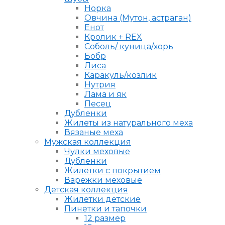
Норка
Овчина (Мутон, астраган)
Енот
Кролик + REX
Соболь/ куница/хорь
Бобр
Лиса
Каракуль/козлик
Нутрия
Лама и як
Песец
Дубленки
Жилеты из натурального меха
Вязаные меха
Мужская коллекция
Чулки меховые
Дубленки
Жилетки с покрытием
Варежки меховые
Детская коллекция
Жилетки детские
Пинетки и тапочки
12 размер