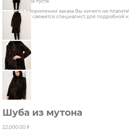
Корзина пуста.
При оформлении заказа Вы ничего не платите
С Вами свяжется специалист для подробной к
Шуба из мутона
22,000.00
Р