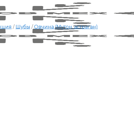
кция
/
Шубы
/
Овчина (Мутон, астраган)