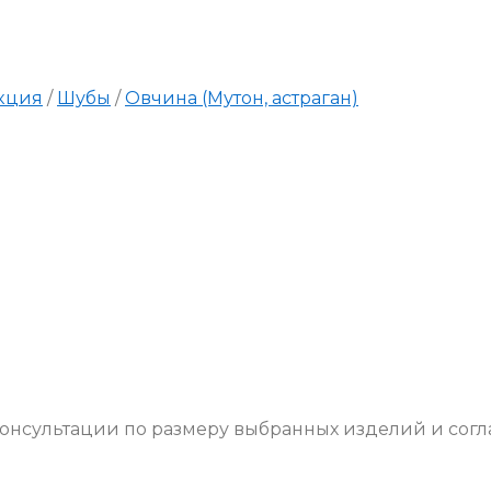
кция
/
Шубы
/
Овчина (Мутон, астраган)
!
онсультации по размеру выбранных изделий и согл