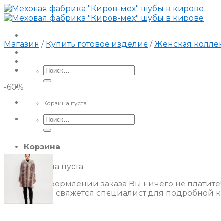
Skip
to
content
Магазин
/
Купить готовое изделие
/
Женская колле
Искать:
-60%
Корзина пуста.
Искать:
Корзина
Корзина пуста.
При оформлении заказа Вы ничего не платите
С Вами свяжется специалист для подробной к