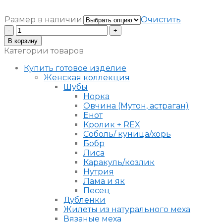
Размер в наличии
Очистить
Количество
Шуба
В корзину
из
Категории товаров
мутона
Купить готовое изделие
Женская коллекция
Шубы
Норка
Овчина (Мутон, астраган)
Енот
Кролик + REX
Соболь/ куница/хорь
Бобр
Лиса
Каракуль/козлик
Нутрия
Лама и як
Песец
Дубленки
Жилеты из натурального меха
Вязаные меха