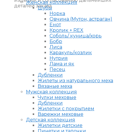
изделий и согласованию дальнейших
Женская коллекция
деталей заказа.
Шубы
Норка
Овчина (Мутон, астраган)
Енот
Кролик + REX
Соболь/ куница/хорь
Бобр
Лиса
Каракуль/козлик
Нутрия
Лама и як
Песец
Дубленки
Жилеты из натурального меха
Вязаные меха
Мужская коллекция
Чулки меховые
Дубленки
Жилетки с покрытием
Варежки меховые
Детская коллекция
Жилетки детские
Пинетки и тапочки