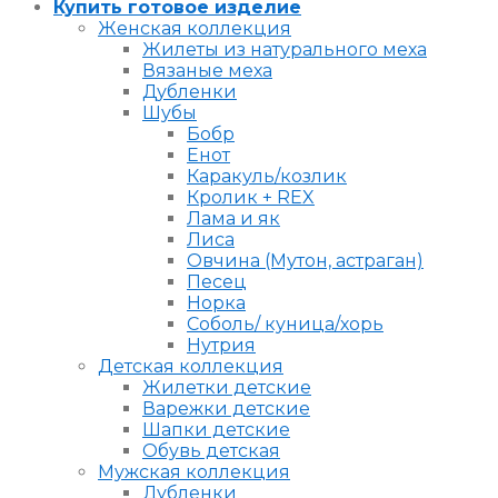
Купить готовое изделие
Женская коллекция
Жилеты из натурального меха
Вязаные меха
Дубленки
Шубы
Бобр
Енот
Каракуль/козлик
Кролик + REX
Лама и як
Лиса
Овчина (Мутон, астраган)
Песец
Норка
Соболь/ куница/хорь
Нутрия
Детская коллекция
Жилетки детские
Варежки детские
Шапки детские
Обувь детская
Мужская коллекция
Дубленки