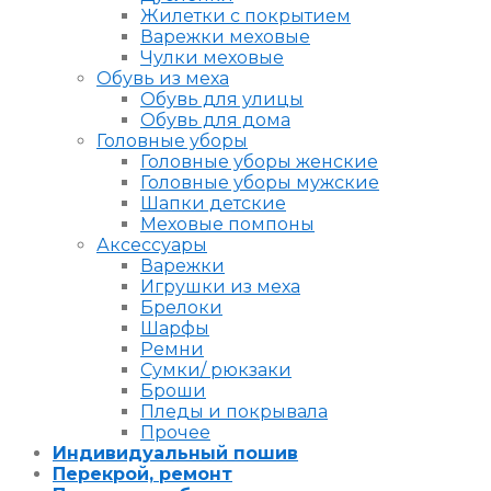
Жилетки с покрытием
Варежки меховые
Чулки меховые
Обувь из меха
Обувь для улицы
Обувь для дома
Головные уборы
Головные уборы женские
Головные уборы мужские
Шапки детские
Меховые помпоны
Аксессуары
Варежки
Игрушки из меха
Брелоки
Шарфы
Ремни
Сумки/ рюкзаки
Броши
Пледы и покрывала
Прочее
Индивидуальный пошив
Перекрой, ремонт