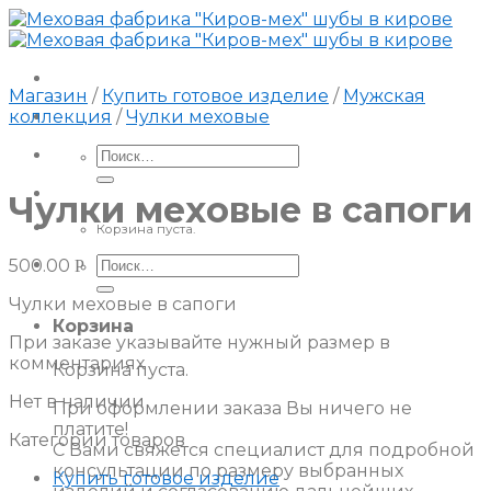
Skip
to
content
Магазин
/
Купить готовое изделие
/
Мужская
коллекция
/
Чулки меховые
Искать:
Чулки меховые в сапоги
Корзина пуста.
Искать:
500.00
Р
Чулки меховые в сапоги
Корзина
При заказе указывайте нужный размер в
комментариях
Корзина пуста.
Нет в наличии
При оформлении заказа Вы ничего не
платите!
Категории товаров
С Вами свяжется специалист для подробной
консультации по размеру выбранных
Купить готовое изделие