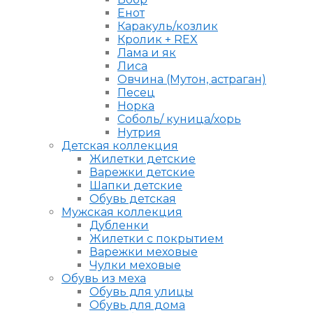
Енот
Каракуль/козлик
Кролик + REX
Лама и як
Лиса
Овчина (Мутон, астраган)
Песец
Норка
Соболь/ куница/хорь
Нутрия
Детская коллекция
Жилетки детские
Варежки детские
Шапки детские
Обувь детская
Мужская коллекция
Дубленки
Жилетки с покрытием
Варежки меховые
Чулки меховые
Обувь из меха
Обувь для улицы
Обувь для дома