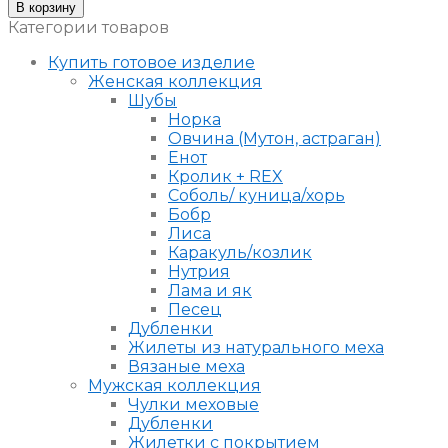
Шапка
В корзину
формованная
Категории товаров
из
меха
Купить готовое изделие
норки
Женская коллекция
Шубы
Норка
Овчина (Мутон, астраган)
Енот
Кролик + REX
Соболь/ куница/хорь
Бобр
Лиса
Каракуль/козлик
Нутрия
Лама и як
Песец
Дубленки
Жилеты из натурального меха
Вязаные меха
Мужская коллекция
Чулки меховые
Дубленки
Жилетки с покрытием