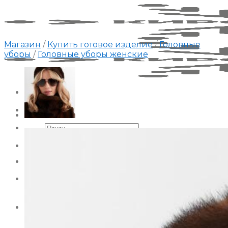
Skip
to
content
Магазин
/
Купить готовое изделие
/
Головные
уборы
/
Головные уборы женские
Искать:
Корзина пуста.
Искать:
Корзина
Корзина пуста.