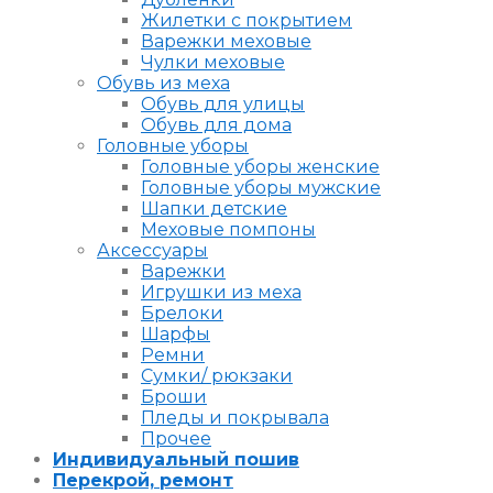
Жилетки с покрытием
Варежки меховые
Чулки меховые
Обувь из меха
Обувь для улицы
Обувь для дома
Головные уборы
Головные уборы женские
Головные уборы мужские
Шапки детские
Меховые помпоны
Аксессуары
Варежки
Игрушки из меха
Брелоки
Шарфы
Ремни
Сумки/ рюкзаки
Броши
Пледы и покрывала
Прочее
Индивидуальный пошив
Перекрой, ремонт