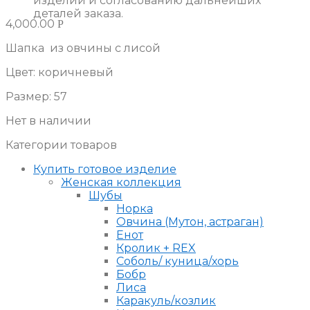
изделий и согласованию дальнейших
деталей заказа.
4,000.00
Р
Шапка из овчины с лисой
Цвет: коричневый
Размер: 57
Нет в наличии
Категории товаров
Купить готовое изделие
Женская коллекция
Шубы
Норка
Овчина (Мутон, астраган)
Енот
Кролик + REX
Соболь/ куница/хорь
Бобр
Лиса
Каракуль/козлик