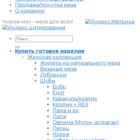
Продажа/покупка меха
О комании
Киров-мех - меха для всех!
Искать:
Купить готовое изделие
Женская коллекция
Жилеты из натурального меха
Вязаные меха
Дубленки
Шубы
Бобр
Енот
Каракуль/козлик
Кролик + REX
Лама и як
Лиса
Овчина (Мутон, астраган)
Песец
Норка