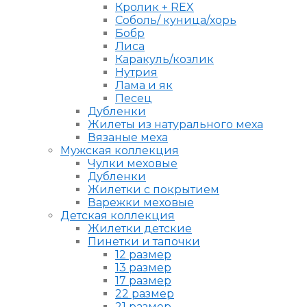
Кролик + REX
Соболь/ куница/хорь
Бобр
Лиса
Каракуль/козлик
Нутрия
Лама и як
Песец
Дубленки
Жилеты из натурального меха
Вязаные меха
Мужская коллекция
Чулки меховые
Дубленки
Жилетки с покрытием
Варежки меховые
Детская коллекция
Жилетки детские
Пинетки и тапочки
12 размер
13 размер
17 размер
22 размер
21 размер