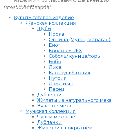
изделий и согласованию дальнейших
деталей заказа.
Категории товаров
Купить готовое изделие
Женская коллекция
Шубы
Норка
Овчина (Мутон, астраган)
Енот
Кролик + REX
Соболь/ куница/хорь
Бобр
Лиса
Каракуль/козлик
Нутрия
Лама и як
Песец
Дубленки
Жилеты из натурального меха
Вязаные меха
Мужская коллекция
Чулки меховые
Дубленки
Жилетки с покрытием