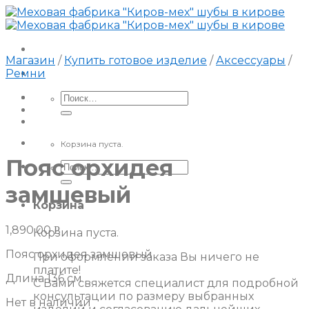
Skip
to
content
Магазин
/
Купить готовое изделие
/
Аксессуары
/
Ремни
Искать:
Корзина пуста.
Пояс орхидея
Искать:
замшевый
Корзина
1,890.00
Р
Корзина пуста.
Пояс орхидея замшевый
При оформлении заказа Вы ничего не
платите!
Длина 136 см
С Вами свяжется специалист для подробной
консультации по размеру выбранных
Нет в наличии