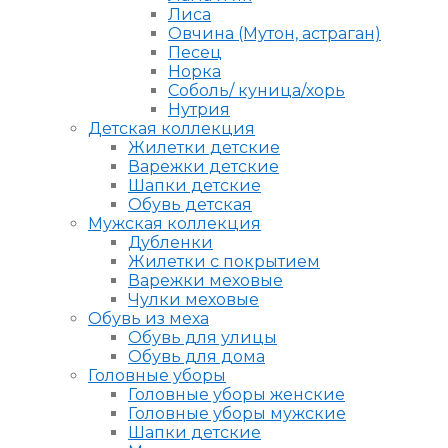
Лиса
Овчина (Мутон, астраган)
Песец
Норка
Соболь/ куница/хорь
Нутрия
Детская коллекция
Жилетки детские
Варежки детские
Шапки детские
Обувь детская
Мужская коллекция
Дубленки
Жилетки с покрытием
Варежки меховые
Чулки меховые
Обувь из меха
Обувь для улицы
Обувь для дома
Головные уборы
Головные уборы женские
Головные уборы мужские
Шапки детские