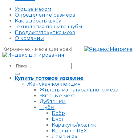
Уход за мехом
Определение размера
Как выбрать шубу
Технология пошива шубы
Продажа/покупка меха
О комании
Киров-мех - меха для всех!
Искать:
Купить готовое изделие
Женская коллекция
Жилеты из натурального меха
Вязаные меха
Дубленки
Шубы
Бобр
Енот
Каракуль/козлик
Кролик + REX
Лама и як