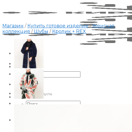
Skip
to
content
Магазин
/
Купить готовое изделие
/
Женская
коллекция
/
Шубы
/
Кролик + REX
Искать:
Корзина пуста.
Искать:
Корзина
Корзина пуста.