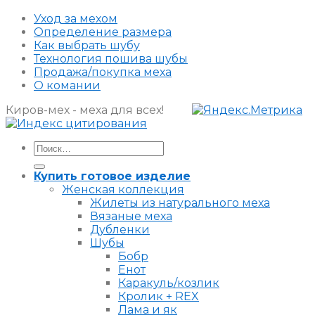
Уход за мехом
Определение размера
Как выбрать шубу
Технология пошива шубы
Продажа/покупка меха
О комании
Киров-мех - меха для всех!
Искать:
Купить готовое изделие
Женская коллекция
Жилеты из натурального меха
Вязаные меха
Дубленки
Шубы
Бобр
Енот
Каракуль/козлик
Кролик + REX
Лама и як