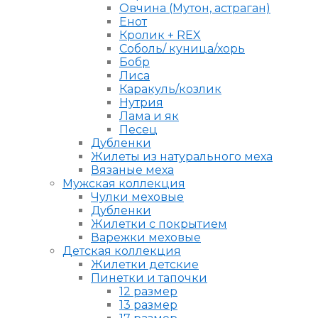
Овчина (Мутон, астраган)
Енот
Кролик + REX
Соболь/ куница/хорь
Бобр
Лиса
Каракуль/козлик
Нутрия
Лама и як
Песец
Дубленки
Жилеты из натурального меха
Вязаные меха
Мужская коллекция
Чулки меховые
Дубленки
Жилетки с покрытием
Варежки меховые
Детская коллекция
Жилетки детские
Пинетки и тапочки
12 размер
13 размер