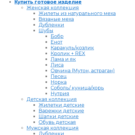
Купить готовое изделие
Женская коллекция
Жилеты из натурального меха
Вязаные меха
Дубленки
Шубы
Бобр
Енот
Каракуль/козлик
Кролик + REX
Лама и як
Лиса
Овчина (Мутон, астраган)
Песец
Норка
Соболь/ куница/хорь
Нутрия
Детская коллекция
Жилетки детские
Варежки детские
Шапки детские
Обувь детская
Мужская коллекция
Дубленки