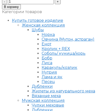
Количество
Шуба
В корзину
из
Категории товаров
мутона
с
Купить готовое изделие
капюшоном
Женская коллекция
Шубы
Норка
Овчина (Мутон, астраган)
Енот
Кролик + REX
Соболь/ куница/хорь
Бобр
Лиса
Каракуль/козлик
Нутрия
Лама и як
Песец
Дубленки
Жилеты из натурального меха
Вязаные меха
Мужская коллекция
Чулки меховые
Дубленки