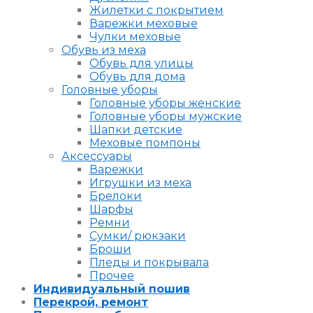
Жилетки с покрытием
Варежки меховые
Чулки меховые
Обувь из меха
Обувь для улицы
Обувь для дома
Головные уборы
Головные уборы женские
Головные уборы мужские
Шапки детские
Меховые помпоны
Аксессуары
Варежки
Игрушки из меха
Брелоки
Шарфы
Ремни
Сумки/ рюкзаки
Броши
Пледы и покрывала
Прочее
Индивидуальный пошив
Перекрой, ремонт